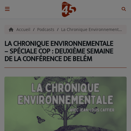
ACCUEIL
Accueil
Podcasts
La Chronique Environnementale
LA CHRONIQUE ENVIRONNEMENTALE
Emissions
– SPÉCIALE COP : DEUXIÈME SEMAINE
DE LA CONFÉRENCE DE BELÉM
BENJI & COMPAGNIE
GIEN, SA FABULEUSE HISTOIRE
GRAFFITI CINÉMA
LES ASSOCIÉS DU JOUR
LA CHRONIQUE ENVIRONNEMENTALE
LA CHRONIQUE MUSICALE