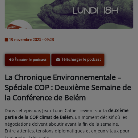
L'ÉNERGIE DES 9 ÉTOILES
MIXTAPE ADDICT RADIO SHOW
"SI ON CHANTAIT", L'ÉMISSION
19 novembre 2025 - 09:23
SONS 2 DARONS
Télécharger le podcast
Écouter le podcast
La Radio
EQUIPE
La Chronique Environnementale –
Spéciale COP : Deuxième Semaine de
PODCASTS
la Conférence de Belém
INTERVIEW
Dans cet épisode, Jean-Louis Caffier revient sur la
deuxième
partie de la COP climat de Belém
, un moment décisif où les
Musique
négociations doivent aboutir avant la fin de la semaine.
TITRES DIFFUSÉS
Entre attentes, tensions diplomatiques et enjeux vitaux pour
la planète, il décrypte :