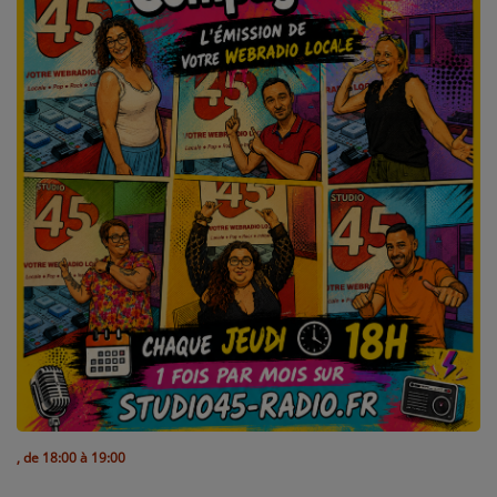
L'ÉNERGIE DES 9 ÉTOILES
MIXTAPE ADDICT RADIO SHOW
"SI ON CHANTAIT", L'ÉMISSION
SONS 2 DARONS
La Radio
EQUIPE
PODCASTS
INTERVIEW
Musique
, de 18:00 à 19:00
TITRES DIFFUSÉS