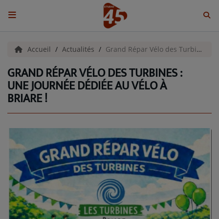
ACCUEIL
Accueil
Actualités
Grand Répar Vélo des Turbines : une journée dédiée au vélo à Briare !
GRAND RÉPAR VÉLO DES TURBINES :
Emissions
UNE JOURNÉE DÉDIÉE AU VÉLO À
BRIARE !
BENJI & COMPAGNIE
GIEN, SA FABULEUSE HISTOIRE
GRAFFITI CINÉMA
LES ASSOCIÉS DU JOUR
LA CHRONIQUE ENVIRONNEMENTALE
LA CHRONIQUE MUSICALE