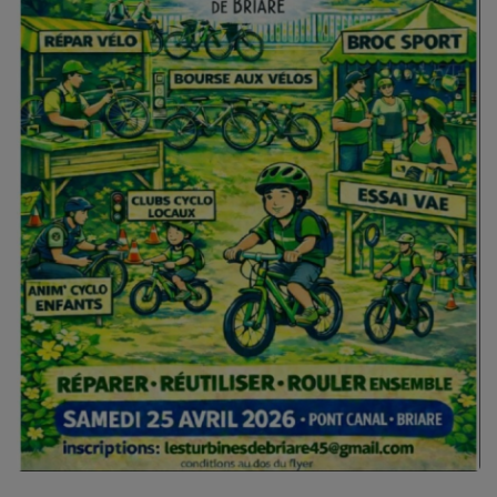
L'ÉNERGIE DES 9 ÉTOILES
MIXTAPE ADDICT RADIO SHOW
"SI ON CHANTAIT", L'ÉMISSION
SONS 2 DARONS
La Radio
EQUIPE
PODCASTS
INTERVIEW
Musique
TITRES DIFFUSÉS