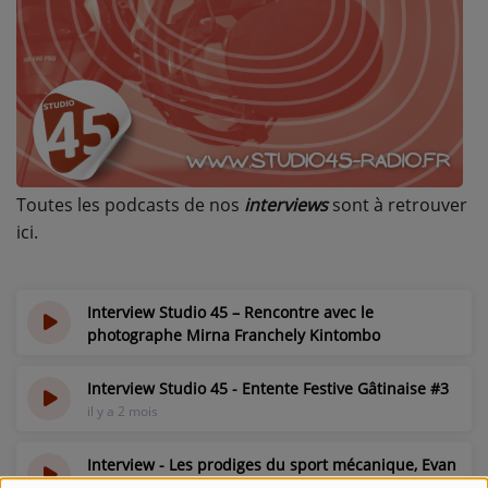
L'ÉNERGIE DES 9 ÉTOILES
MIXTAPE ADDICT RADIO SHOW
"SI ON CHANTAIT", L'ÉMISSION
SONS 2 DARONS
Toutes les podcasts de nos
interviews
sont à retrouver
La Radio
ici.
EQUIPE
PODCASTS
Interview Studio 45 – Rencontre avec le
photographe Mirna Franchely Kintombo
INTERVIEW
il y a 9 heures
Interview Studio 45 - Entente Festive Gâtinaise #3
il y a 2 mois
Musique
TITRES DIFFUSÉS
Interview - Les prodiges du sport mécanique, Evan
et Lucas