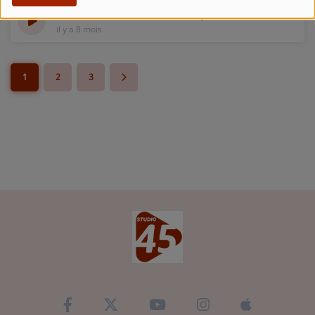
Interview - Brocantraide et l'exposition d'arts
il y a 8 mois
1
2
3