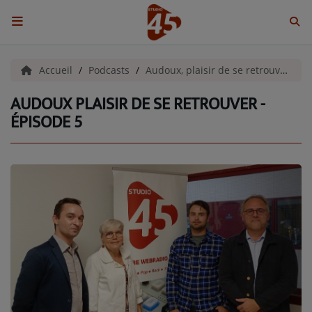
ACCUEIL
Accueil
Podcasts
Audoux, plaisir de se retrouver !
AUDOUX PLAISIR DE SE RETROUVER -
Emissions
ÉPISODE 5
BENJI & COMPAGNIE
GIEN, SA FABULEUSE HISTOIRE
GRAFFITI CINÉMA
LES ASSOCIÉS DU JOUR
LA CHRONIQUE ENVIRONNEMENTALE
LA CHRONIQUE MUSICALE