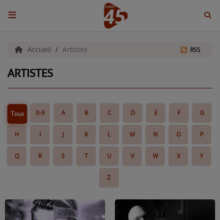
ACCUEIL
Accueil
Artistes
RSS
ARTISTES
Emissions
BENJI & COMPAGNIE
0-9
A
B
C
D
E
F
G
Tous
GIEN, SA FABULEUSE HISTOIRE
H
I
J
K
L
M
N
O
P
GRAFFITI CINÉMA
Q
R
S
T
U
V
W
X
Y
LES ASSOCIÉS DU JOUR
Z
LA CHRONIQUE ENVIRONNEMENTALE
LA CHRONIQUE MUSICALE