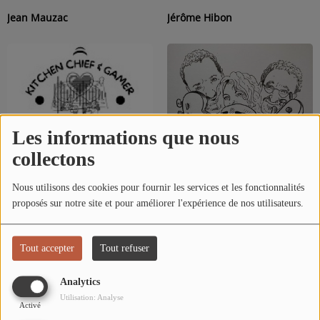
ARTISTES
Jean Mauzac
Jérôme Hibon
TOP 10
Participez
ADHÉREZ À STUDIO 45 !
Les informations que nous
DÉDICACES
collectons
Nous utilisons des cookies pour fournir les services et les fonctionnalités
Contact
proposés sur notre site et pour améliorer l'expérience de nos utilisateurs.
Kitchen, Chief & Gamer
Laf'air
Se connecter
Tout accepter
Tout refuser
Analytics
Utilisation: Analyse
Activé