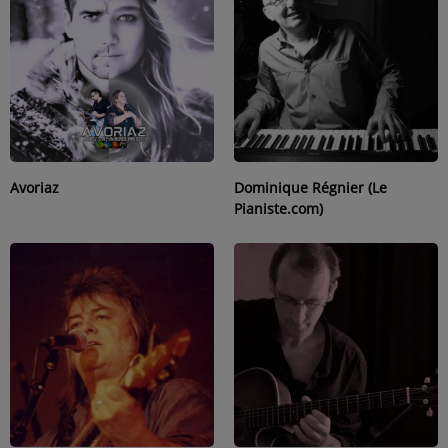
L'ÉNERGIE DES 9 ÉTOILES
MIXTAPE ADDICT RADIO SHOW
"SI ON CHANTAIT", L'ÉMISSION
SONS 2 DARONS
Avoriaz
Dominique Régnier (Le
La Radio
Pianiste.com)
EQUIPE
PODCASTS
INTERVIEW
Musique
TITRES DIFFUSÉS