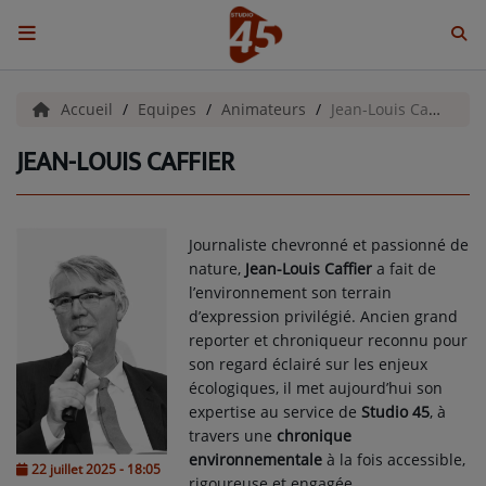
ACCUEIL
Accueil
Equipes
Animateurs
Jean-Louis Caffier
JEAN-LOUIS CAFFIER
Emissions
BENJI & COMPAGNIE
Journaliste chevronné et passionné de
GIEN, SA FABULEUSE HISTOIRE
nature,
Jean-Louis Caffier
a fait de
l’environnement son terrain
GRAFFITI CINÉMA
d’expression privilégié. Ancien grand
reporter et chroniqueur reconnu pour
LES ASSOCIÉS DU JOUR
son regard éclairé sur les enjeux
écologiques, il met aujourd’hui son
LA CHRONIQUE ENVIRONNEMENTALE
expertise au service de
Studio 45
, à
travers une
chronique
LA CHRONIQUE MUSICALE
environnementale
à la fois accessible,
22 juillet 2025 - 18:05
rigoureuse et engagée.