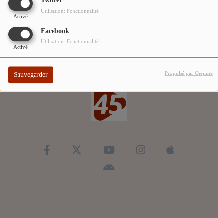
Twitter
ARTISTES
Utilisation: Fonctionnalité
Activé
TOP 10
Facebook
Utilisation: Fonctionnalité
Activé
Participez
Propulsé par Orejime
Sauvegarder
ADHÉREZ À STUDIO 45 !
DÉDICACES
Contact
Se connecter