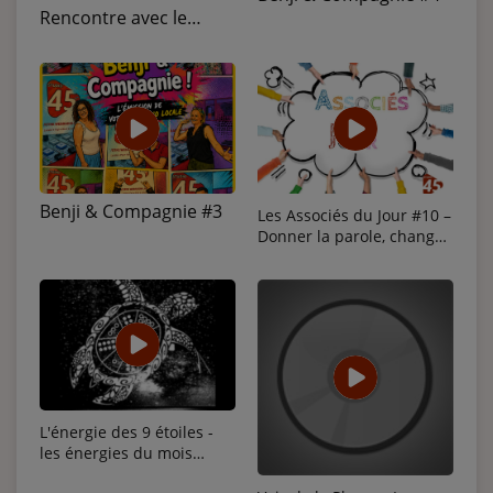
Rencontre avec le
photographe Mirna
Franchely Kintombo
Benji & Compagnie #3
Les Associés du Jour #10 –
Donner la parole, changer
le regard avec le PEP45
L'énergie des 9 étoiles -
les énergies du mois
Juillet/Août