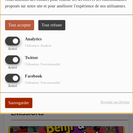
proposés sur notre site et pour améliorer l'expérience de nos utilisateurs.
Tout accepter
Tout refuser
Analytics
Utilisation: Analyse
Activé
évènement Studio 45 - Salon de l’Auto 2025 à Gien
Twitter
Utilisation: Fonctionnalité
Activé
Voir plus
Facebook
Utilisation: Fonctionnalité
Activé
Propulsé par Orejime
Sauvegarder
EMISSIONS